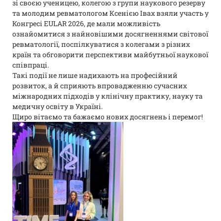
зі своєю ученицею, колегою з групи наукового резерву
та молодим ревматологом Ксенією Івах взяли участь у
Конгресі EULAR 2026, де мали можливість
ознайомитися з найновішими досягненнями світової
ревматології, поспілкуватися з колегами з різних
країн та обговорити перспективи майбутньої наукової
співпраці.
Такі події не лише надихають на професійний
розвиток, а й сприяють впровадженню сучасних
міжнародних підходів у клінічну практику, науку та
медичну освіту в Україні.
Щиро вітаємо та бажаємо нових досягнень і перемог!