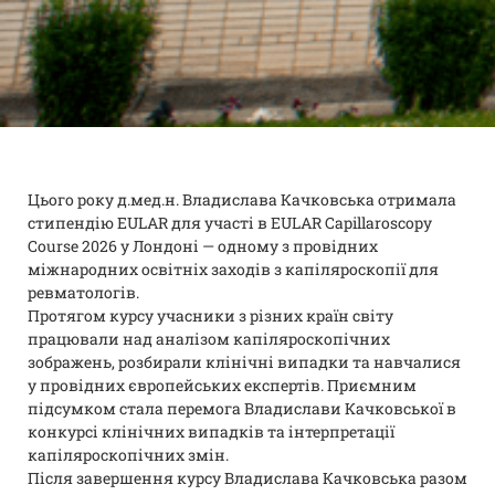
Цього року д.мед.н. Владислава Качковська отримала
стипендію EULAR для участі в EULAR Capillaroscopy
Course 2026 у Лондоні — одному з провідних
міжнародних освітніх заходів з капіляроскопії для
ревматологів.
Протягом курсу учасники з різних країн світу
працювали над аналізом капіляроскопічних
зображень, розбирали клінічні випадки та навчалися
у провідних європейських експертів. Приємним
підсумком стала перемога Владислави Качковської в
конкурсі клінічних випадків та інтерпретації
капіляроскопічних змін.
Після завершення курсу Владислава Качковська разом