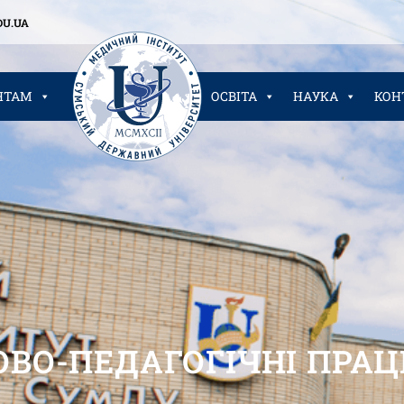
U.UA
НТАМ
ОСВІТА
НАУКА
КОН
ОВО-ПЕДАГОГІЧНІ ПРА