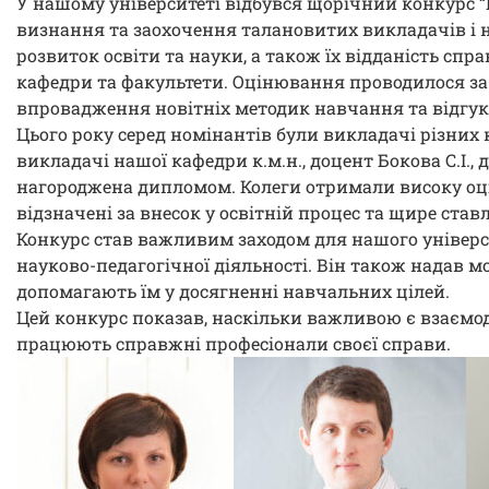
У нашому університеті відбувся щорічний конкурс 
визнання та заохочення талановитих викладачів і н
розвиток освіти та науки, а також їх відданість спра
кафедри та факультети. Оцінювання проводилося за 
впровадження новітніх методик навчання та відгук
Цього року серед номінантів були викладачі різних к
викладачі нашої кафедри к.м.н., доцент Бокова С.І., д
нагороджена дипломом. Колеги отримали високу оцін
відзначені за внесок у освітній процес та щире став
Конкурс став важливим заходом для нашого універс
науково-педагогічної діяльності. Він також надав м
допомагають їм у досягненні навчальних цілей.
Цей конкурс показав, наскільки важливою є взаємод
працюють справжні професіонали своєї справи.