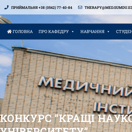
ПРИЙМАЛЬНЯ +38 (0542) 77-40-84
THERAPY@MED.SUMDU.ED
ГОЛОВНА
ПРО КАФЕДРУ
НАВЧАННЯ
СТУДЕ
КОНКУРС “КРАЩІ НАУК
УНІВЕРСИТЕТУ”