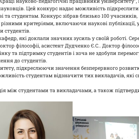
“Кращі науково-педагогічні працівники університету”
ауковців. Цей конкурс надає можливість підкреслити 
ві та студентам. Конкурс зібрав близько 100 учасників,
різними критеріями, включаючи наукові публікації, у
и студентів.
афедр, які доклали значних зусиль у своїй роботі. Сер
октор філософіі, асистент Дудченко Є.С.. Доктор філосо
ку та підтримку студентів і хоча не здобули перемогу
лення до студентів.
итету, підкреслюючи значення безперервного розвит
ожливість студентам відзначити тих викладачів, які с
ія між студентами та викладачами, а також підтверд