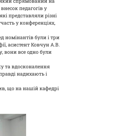
, який спрямований на
внесок педагогів у
 які представляли різні
часть у конференціях,
ед номінантів були і три
фії, асистент Ковчун А.В.
, вони все одно були
ку та вдосконалення
правді надихають і
ив, що на нашій кафедрі