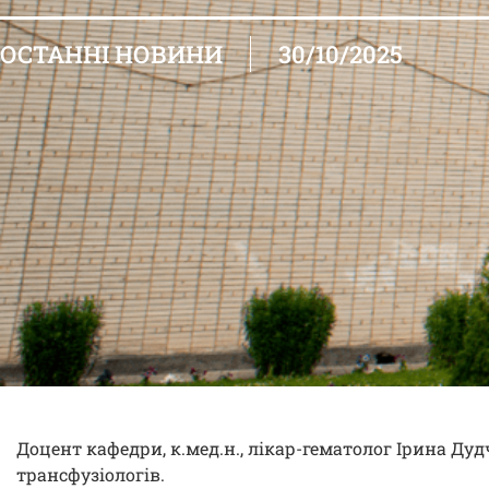
ОСТАННІ НОВИНИ
30/10/2025
Доцент кафедри, к.мед.н., лікар-гематолог Ірина Дудч
трансфузіологів.