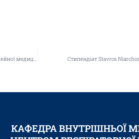
Симуляційне навчання в загальній практиці – сімейної медицини
Стипендіат Stavros Niarchos
КАФЕДРА ВНУТРІШНЬОЇ 