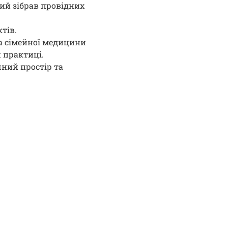
кий зібрав провідних
тів.
та сімейної медицини
 практиці.
чний простір та