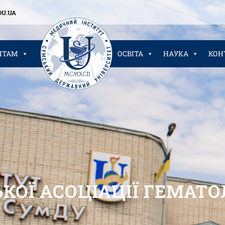
U.UA
НТАМ
ОСВІТА
НАУКА
КОН
КОЇ АСОЦІАЦІЇ ГЕМАТО