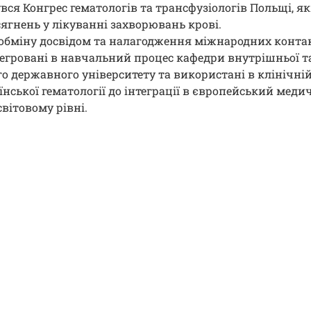
увся Конгрес гематологів та трансфузіологів Польщі, я
сягнень у лікуванні захворювань крові.
обміну досвідом та налагодження міжнародних контак
нтегровані в навчальний процес кафедри внутрішньої 
 державного університету та використані в клінічній
нської гематології до інтеграції в європейський меди
вітовому рівні.