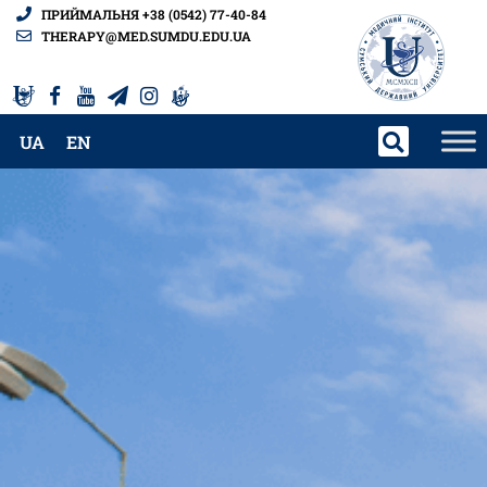
ПРИЙМАЛЬНЯ +38 (0542) 77-40-84
THERAPY@MED.SUMDU.EDU.UA
UA
EN