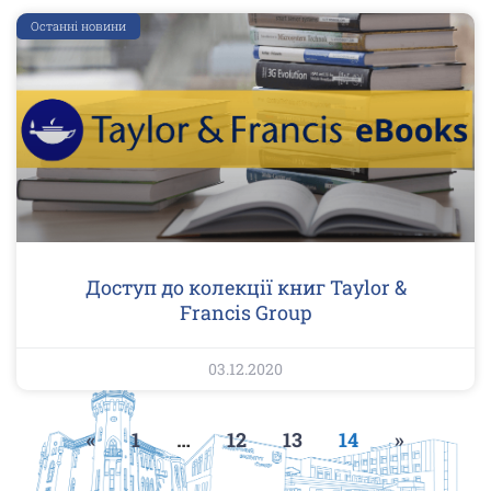
Останні новини
Доступ до колекції книг Taylor &
Francis Group
03.12.2020
«
1
…
12
13
14
»